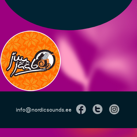
info@nordicsounds.ee